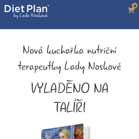
0
Nová kuchařka nutriční
terapeutky Lady Noskové
VYLADĚNO NA
TALÍŘI