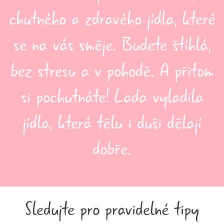
chutného a zdravého jídla, které
se na vás směje. Budete štíhlá,
bez stresu a v pohodě. A přitom
si pochutnáte! Lada vyladila
jídla, která tělu i duši dělají
dobře.
Sledujte pro pravidelné tipy