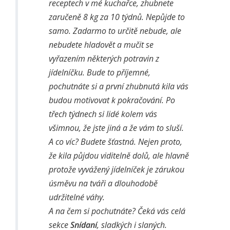
receptech v mé kuchařce, zhubnete
zaručeně 8 kg za 10 týdnů. Nepůjde to
samo. Zadarmo to určitě nebude, ale
nebudete hladovět a mučit se
vyřazením některých potravin z
jídelníčku. Bude to příjemné,
pochutnáte si a první zhubnutá kila vás
budou motivovat k pokračování. Po
třech týdnech si lidé kolem vás
všimnou, že jste jiná a že vám to sluší.
A co víc? Budete šťastná. Nejen proto,
že kila půjdou viditelně dolů, ale hlavně
protože vyvážený jídelníček je zárukou
úsměvu na tváři a dlouhodobě
udržitelné váhy.
A na čem si pochutnáte? Čeká vás celá
sekce
Snídaní
, sladkých i slaných.