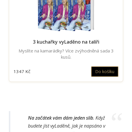
3 kuchařky vyLaděno na talíři
Myslíte na kamarádky? Více zvýhodněná sada 3
kusů.
1347 Kč
Do košíku
Na začátek vám dám jeden slib
. Když
budete jíst vyLaděně, jak je napsáno v