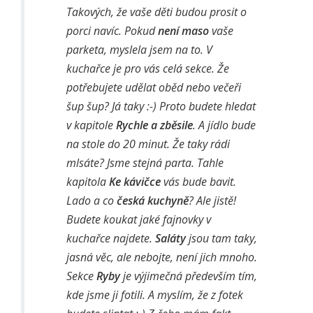
Takových, že vaše děti budou prosit o
porci navíc. Pokud
není maso
vaše
parketa, myslela jsem na to. V
kuchařce je pro vás celá sekce. Že
potřebujete udělat oběd nebo večeři
šup šup? Já taky :-) Proto budete hledat
v kapitole
Rychle a zběsile
. A jídlo bude
na stole do 20 minut. Že taky rádi
mlsáte? Jsme stejná parta. Tahle
kapitola
Ke kávičce
vás bude bavit.
Lado a co
česká kuchyně
? Ale jistě!
Budete koukat jaké fajnovky v
kuchařce najdete.
Saláty
jsou tam taky,
jasná věc, ale nebojte, není jich mnoho.
Sekce
Ryby
je výjimečná především tím,
kde jsme ji fotili. A myslím, že z fotek