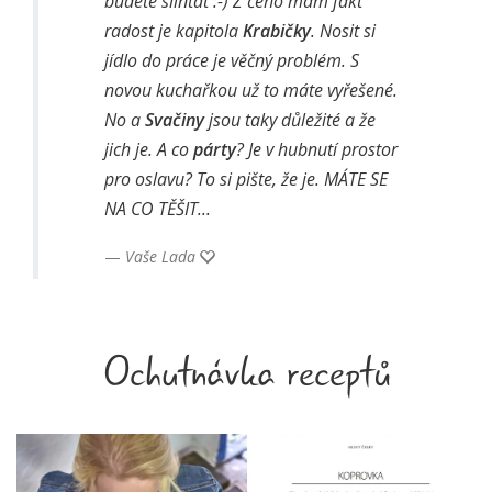
budete slintat :-) Z čeho mám fakt
radost je kapitola
Krabičky
. Nosit si
jídlo do práce je věčný problém. S
novou kuchařkou už to máte vyřešené.
No a
Svačiny
jsou taky důležité a že
jich je. A co
párty
? Je v hubnutí prostor
pro oslavu? To si pište, že je. MÁTE SE
NA CO TĚŠIT...
Vaše Lada
Ochutnávka receptů