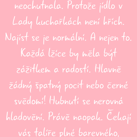
neochutnala. Protože jídlo v
Lady kuchařkách není hřích.
Najíst se je normální. A nejen to.
Každá lžíce by měla být
zážitkem a radostí. Hlavně
žádný špatný pocit nebo černé
svědomí! Hubnutí se nerovná
hladovění. Právě naopak. Čekají
vás talíře plné barevného,